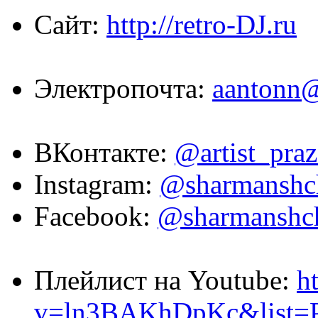
Сайт:
http://retro-DJ.ru
Электропочта:
aantonn@
ВКонтакте:
@artist_pra
Instagram:
@sharmanshc
Facebook:
@sharmanshc
Плейлист на Youtube:
h
v=ln3BAKhDpKc&list=